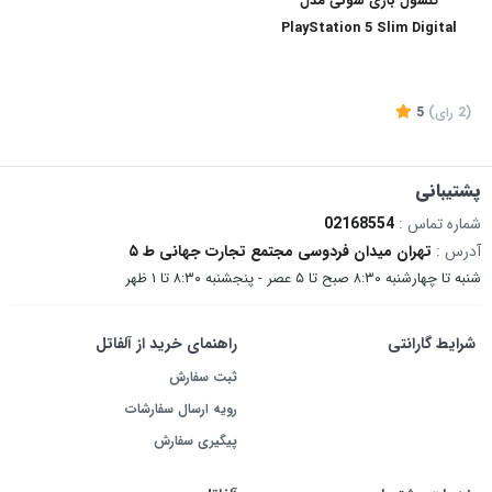
کنسول بازی سونی مدل
PlayStation 5 Slim Digital
Edition ظرفیت یک ترابایت
ریجن 2016B اروپا
(2
رای
)
5
پشتیبانی
شماره تماس :
02168554
آدرس :
تهران میدان فردوسی مجتمع تجارت جهانی ط ۵
شنبه تا چهارشنبه ۸:۳۰ صبح تا ۵ عصر - پنجشنبه ۸:۳۰ تا ۱ ظهر
شرایط گارانتی
راهنمای خرید از آلفاتل
ثبت سفارش
رویه ارسال سفارشات
پیگیری سفارش