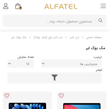
0
صفحه اصلی
لپ تاپ
لپ تاپ اپل (مک بوک)
مک بوک ایر
مک بوک ایر
ترتیب
تعداد نمایش
فیلتر