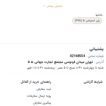
نمایش بیشتر
مشخصات سخت‌افزاری و قابلیت‌ها
بخشها :
پلی استیشن ۵ (PS5)
PlayStation 5 Slim Digital Edition
با بهره‌گیری از فناوری‌های پیشرفته، امکانات
فوق‌العاده‌ای را ارائه می‌دهد.
بررسی مشخصات سخت‌افزاری
کنسول پلی استیشن 5 نسخه دیجیتال اروپا یک
ترابایت
نشان می‌دهد که این دستگاه مجهز به پردازنده مرکزی AMD Ryzen Zen 2
است که شامل 8 هسته با فرکانس تا 3.5 گیگاهرتز می‌باشد. این پردازنده به همراه
پشتیبانی
پردازنده گرافیکی با توان
۱۰.۲۸ TFLOPs
و معماری اختصاصی RDNA 2، موجب ایجاد
شماره تماس :
02168554
گرافیک فوق‌العاده و تجربه بازی واقع‌گرایانه‌تر می‌شود. پشتیبانی از فناوری رهگیری پرتو
آدرس :
تهران میدان فردوسی مجتمع تجارت جهانی ط ۵
(Ray Tracing) نیز یک تحول بزرگ در دنیای بازی‌های ویدئویی ایجاد کرده که به
شنبه تا چهارشنبه ۸:۳۰ صبح تا ۵ عصر - پنجشنبه ۸:۳۰ تا ۱ ظهر
خصوص در عناوین اکشن و ماجراجویی، جلوه‌های بصری شگفت‌انگیزی را ارائه می‌دهد.
افزون بر این، حافظه داخلی کنسول با ظرفیت یک ترابایت گیگابایت، امکان ذخیره‌سازی
شرایط گارانتی
راهنمای خرید از آلفاتل
بازی‌ها، محتواهای دیجیتال و افزودنی‌های آن‌ها را به راحتی فراهم می‌کند. این کنسول
همچنین قابلیت ارتقای حافظه با استفاده از اسلات خالی M.2 نسل چهارم را داراست که
ثبت سفارش
از افزایش فضای ذخیره‌سازی شما حمایت می‌کند. علاوه بر این، PlayStation 5 از
رویه ارسال سفارشات
فناوری‌های به‌روز مانند Wi-Fi 6 و بلوتوث 5.1 برای ارتباطات سریع و پایدار استفاده
پیگیری سفارش
می‌کند.