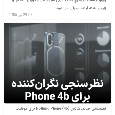
ویوو X300 E با باتری 7200 میلی‌ آمپرساعتی و دوربین تله‌ فوتو
زایس هفته آینده معرفی می‌ شود
29
تیر
1405
نظرسنجی جدید: شانس Nothing Phone (4b) برای موفقیت