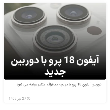
دوربین آیفون 18 پرو با دریچه دیافراگم متغیر عرضه می شود
27
تیر
1405