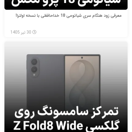
معرفی زود هنگام سری شیائومی 18 خداحافظی با نسخه اولترا!
30
تیر
1405