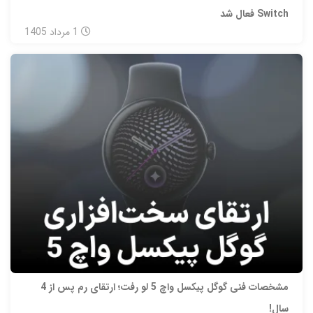
Switch فعال شد
1
مرداد
1405
مشخصات فنی گوگل پیکسل واچ 5 لو رفت؛ ارتقای رم پس از 4
سال!