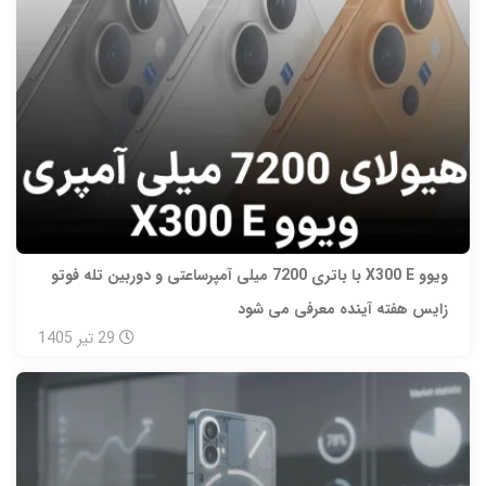
ویوو X300 E با باتری 7200 میلی‌ آمپرساعتی و دوربین تله‌ فوتو
زایس هفته آینده معرفی می‌ شود
29
تیر
1405