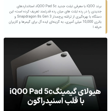
برند iQOO با معرفی تبلت جدید iQOO Pad 5c، استانداردهای
جدیدی را در رده تبلت‌ های میان‌ رده قدرتمند تعریف کرده است؛ این
دستگاه با بهره‌گیری از تراشه پرچمدار Snapdragon 8s Gen 3 و
باتری 10,000 میلی‌ آمپری، به گزینه‌ای ایده‌ آل برای گیمرها و کاربران
حرفه‌ ا