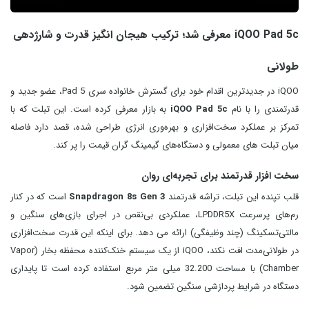
iQOO Pad 5c معرفی شد؛ ترکیب هیجان‌ انگیز قدرت و شارژدهی
طولانی
iQOO در جدیدترین اقدام خود برای گسترش خانواده سری Pad 5، عضو جدید و
قدرتمندی را با نام
iQOO Pad 5c
به بازار معرفی کرده است. این تبلت که با
تمرکز بر عملکرد سخت‌افزاری و بهره‌وری انرژی طراحی شده، قصد دارد فاصله
میان تبلت‌ های معمولی و دستگاه‌های گیمینگ گران‌ قیمت را پر کند.
سخت‌ افزار قدرتمند برای تجربه‌ای روان
قلب تپنده این تبلت، تراشه قدرتمند
Snapdragon 8s Gen 3
است که در کنار
رم‌های پرسرعت LPDDR5X، عملکردی بی‌نقص در اجرای بازی‌های سنگین و
مالتی‌تسکینگ (چند وظیفگی) ارائه می دهد. برای اینکه این قدرت سخت‌افزاری
در طولانی‌مدت افت نکند، iQOO از یک سیستم خنک‌کننده محفظه بخار (Vapor
Chamber) با مساحت 32.200 میلی متر مربع استفاده کرده است تا پایداری
دستگاه در شرایط پردازشی سنگین تضمین شود.