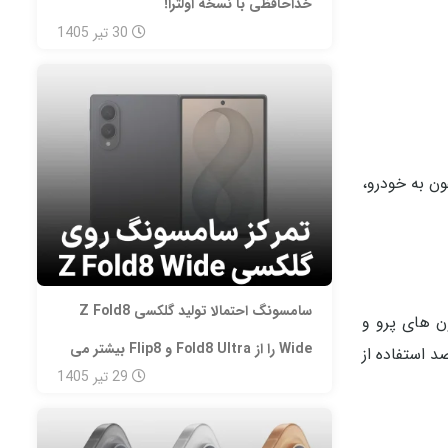
خداحافظی با نسخه اولترا!
30
تیر
1405
ی کنند. برخی ویژگی‌های Siri AI هنگام اتصال آیفون به خودرو،
سامسونگ احتمالا تولید گلکسی Z Fold8
ون‌ های پرو و
Wide را از Fold8 Ultra و Flip8 بیشتر می‌
بران قصد استفاده از
29
تیر
1405
کند