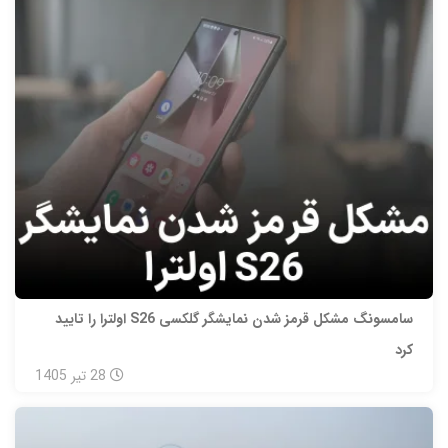
سامسونگ مشکل قرمز شدن نمایشگر گلکسی S26 اولترا را تایید
کرد
28
تیر
1405