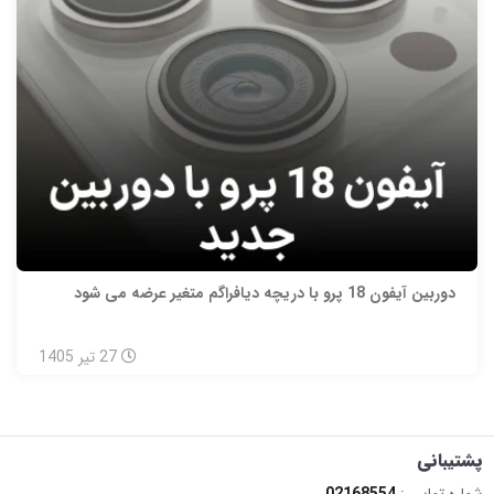
دوربین آیفون 18 پرو با دریچه دیافراگم متغیر عرضه می شود
27
تیر
1405
پشتیبانی
شماره تماس :
02168554