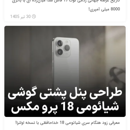
تاریخ عرضه جهانی ردمی نوت 17 فاش شد؛ میان‌رده‌ ای با باتری
8000 میلی‌ آمپری!
30
تیر
1405
معرفی زود هنگام سری شیائومی 18 خداحافظی با نسخه اولترا!