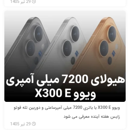
29
تیر
1405
ویوو X300 E با باتری 7200 میلی‌ آمپرساعتی و دوربین تله‌ فوتو
زایس هفته آینده معرفی می‌ شود
29
تیر
1405