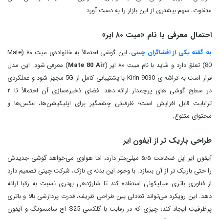
متفاوت، سهم بیشتری از این بازار را به‌ دست آورد.
احتمال معرفی با نام «میت ۸۰ ایر»
به گفته یکی از افشاگران چینی
، این گوشی احتمالاً به خانواده‌ی میت ۸۰ (Mate
80) تعلق دارد و شاید با نام میت ۸۰ ایر (
Mate 80 Air
) معرفی شود. این مدل
قرار است به تراشه‌ ی Kirin 9030 با پشتیبانی کامل از 5G مجهز شود و عملکردی
در سطح گوشی های پرچمدار ارائه دهد. فضای ذخیره‌سازی آن احتمالاً تا ۲
ترابایت قابل افزایش است؛ ظرفیتی چشمگیر برای اپلیکیشن‌ها، عکس‌ها و
محتوای متنوع.
طراحی باریک تر از آیفون ایر
آیفون ایر اپل ضخامت ۵٫۵ میلی‌متر دارد، اما هواوی می‌خواهد گوشی جدیدش
را حتی باریک تر از آن بسازد. با وجود این بدنه ی نازک، شرکت چینی تصمیم دارد
از فناوری باتری سیلیکونی استفاده کند تا شارژدهی بهتری نسبت به رقبا ارائه
دهد. این رویکرد می‌تواند تعادلی بین طراحی ظریف، قدرت پردازشی بالا و باتری
پرظرفیت ایجاد کند؛ چیزی که در رقابت با گلکسی S25 اج سامسونگ و آیفون