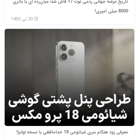
تاریخ عرضه جهانی ردمی نوت 17 فاش شد؛ میان‌رده‌ ای با باتری
8000 میلی‌ آمپری!
30
تیر
1405
معرفی زود هنگام سری شیائومی 18 خداحافظی با نسخه اولترا!