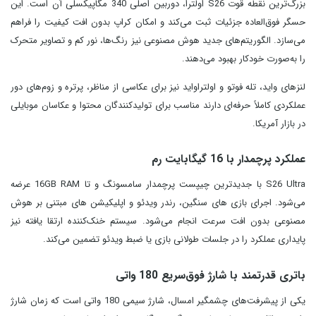
بزرگ‌ترین نقطه قوت S26 اولترا، دوربین اصلی 340 مگاپیکسلی آن است. این
حسگر فوق‌العاده جزئیات ثبت می‌کند و امکان کراپ بدون افت کیفیت را فراهم
می‌سازد. الگوریتم‌های جدید هوش مصنوعی نیز رنگ‌ها، نور کم و تصاویر متحرک
را به‌صورت خودکار بهبود می‌دهند.
لنزهای واید، تله‌ فوتو و اولتراواید نیز برای عکاسی از مناظر، پرتره‌ و زوم‌های دور
عملکردی کاملاً حرفه‌ای دارند مناسب برای تولیدکنندگان محتوا و عکاسان موبایلی
در بازار آمریکا.
عملکرد پرچمدار با 16 گیگابایت رم
S26 Ultra با جدیدترین چیپست پرچمدار سامسونگ و تا 16GB RAM عرضه
می‌شود. اجرای بازی های سنگین، رندر ویدئو و اپلیکیشن‌ های مبتنی بر هوش
مصنوعی بدون افت سرعت انجام می‌شود. سیستم خنک‌کننده ارتقا یافته نیز
پایداری عملکرد را در جلسات طولانی بازی یا ضبط ویدئو تضمین می‌کند.
باتری قدرتمند با شارژ فوق‌سریع 180 واتی
یکی از پیشرفت‌های چشمگیر امسال، شارژ سیمی 180 واتی است که زمان شارژ