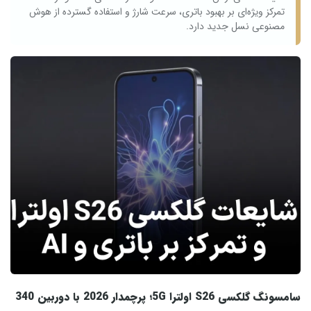
تمرکز ویژه‌ای بر بهبود باتری، سرعت شارژ و استفاده گسترده از هوش
مصنوعی نسل جدید دارد.
سامسونگ گلکسی S26 اولترا 5G؛ پرچمدار 2026 با دوربین 340