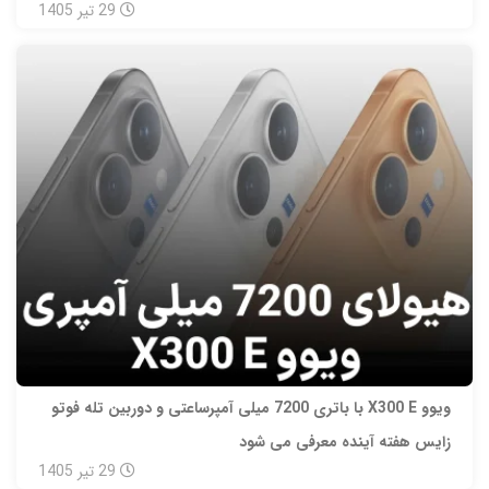
29
تیر
1405
ویوو X300 E با باتری 7200 میلی‌ آمپرساعتی و دوربین تله‌ فوتو
زایس هفته آینده معرفی می‌ شود
29
تیر
1405