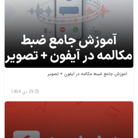
آموزش جامع ضبط مکالمه در آیفون + تصویر
29
دی
1404