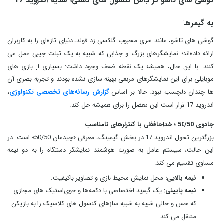
گوشی‌ های تاشو در لباس کنسول های دستی؛ هدیه اندروید 17
به گیمرها
گوشی‌ های تاشو، مانند سری محبوب گلکسی زد فولد، دنیای تازه‌ای را به کاربران
ارائه داده‌اند؛ نمایشگرهای بزرگ و جذابی که شبیه به یک تبلت جیبی عمل می
کنند. با این حال، همیشه یک نقطه ضعف وجود داشت: بسیاری از بازی‌ های
موبایلی برای این نمایشگرهای مربعی بهینه‌ سازی نشده بودند و تجربه بصری آن‌
ها چندان دلچسب نبود. حالا بر اساس
گزارش رسانه‌های تخصصی تکنولوژی
،
اندروید 17 قرار است این معضل را برای همیشه حل کند.
جادوی 50/50 ؛ خداحافظی با کنترلرهای نامناسب
بزرگترین تحول اندروید 17 در بخش گیمینگ، معرفی «چیدمان 50/50» است. در
این حالت، سیستم‌ عامل به صورت هوشمند نمایشگر دستگاه را به دو نیمه
مساوی تقسیم می کند:
نیمه بالایی:
محل نمایش محیط بازی و تصاویر باکیفیت.
نیمه پایینی:
یک گیم‌پد اختصاصی با دکمه‌ها و جوی‌استیک‌ های مجازی
که حس‌ و حالی شبیه به شبیه‌ سازهای کنسول‌ های کلاسیک را به بازیکن
منتقل می کند.