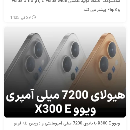
سامسونگ احتمالا تولید گلکسی Z Fold8 Wide را از Fold8 Ultra
و Flip8 بیشتر می‌ کند
29
تیر
1405
ویوو X300 E با باتری 7200 میلی‌ آمپرساعتی و دوربین تله‌ فوتو