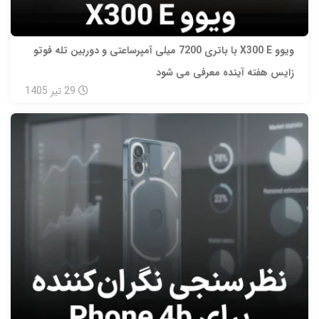
ویوو X300 E با باتری 7200 میلی‌ آمپرساعتی و دوربین تله‌ فوتو
زایس هفته آینده معرفی می‌ شود
29
تیر
1405