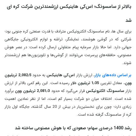
بالاتر از سامسونگ؛ اس‌کی هاینیکس ارزشمندترین شرکت کره‌ ای
شد
برای سال‌ ها، نام سامسونگ الکترونیکس مترادف با قدرت صنعتی کره جنوبی بود؛
شرکتی که در گوشی هوشمند، نمایشگر، تراشه و لوازم الکترونیکی جایگاهی
جهانی دارد. اما حالا بازار سرمایه پیام متفاوتی ارسال کرده است: در عصر هوش
مصنوعی، حافظه‌های پرسرعت می‌توانند از گوشی‌ها و تلویزیون‌ها هم ارزشمندتر
شوند.
بر اساس داده‌های بازار
، ارزش بازار
اس‌کی هاینیکس
به حدود
2٬082٫5 تریلیون
وون
، معادل تقریبی
1٫35 تریلیون دلار
رسیده است. این رقم کمی بالاتر از ارزش
بازار
سامسونگ الکترونیکس
قرار می‌گیرد که حدود
2٬081٫3 تریلیون وون
برآورد
شده است. اختلاف میان دو شرکت بسیار کم است، اما از نظر نمادین اهمیت
زیادی دارد؛ چون برای نخستین‌بار در بیش از 20 سال گذشته، جایگاه اول بازار
کره از سامسونگ گرفته شده است.
رشد 1400 درصدی سهام؛ صعودی که با هوش مصنوعی ساخته شد