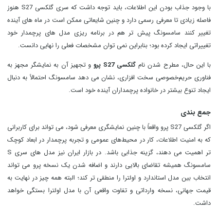
با وجود جذاب بودن این اطلاعات، باید توجه داشت که سری گلکسی S27 هنوز
فاصله زیادی تا معرفی رسمی دارد و چنین شایعاتی ممکن است در ماه‌ های آینده
تغییر کنند سامسونگ پیش‌ تر هم در برنامه‌ ریزی مدل‌ های پرچمدار خود
تغییراتی ایجاد کرده بود؛ بنابراین نمی توان مشخصات فعلی را نهایی دانست.
با این حال، مطرح شدن نام
گلکسی S27 پرو
و تجهیز آن به نمایشگر مجهز به
فناوری حریم‌خصوصی سخت‌ افزاری، نشان می دهد سامسونگ احتمالاً به‌ دنبال
ایجاد تنوع بیشتر در خانواده پرچمداران آینده خود است.
جمع بندی
اگر گلکسی S27 پرو واقعاً با چنین نمایشگری معرفی شود، می تواند برای کاربرانی
که به امنیت اطلاعات، کار در محیط‌های عمومی و تجربه پرچمدار در ابعاد کوچک
تر اهمیت می دهند، گزینه جذابی باشد. در بازار ایران نیز مدل‌ های سری S
سامسونگ همیشه تقاضای بالایی دارند و اضافه شدن یک نسخه پرو می‌ تواند
انتخاب بین مدل استاندارد و اولترا را منطقی‌ تر کند؛ البته همه‌ چیز در نهایت به
قیمت جهانی، نسخه وارداتی و تفاوت واقعی آن با مدل اولترا بستگی خواهد
داشت.