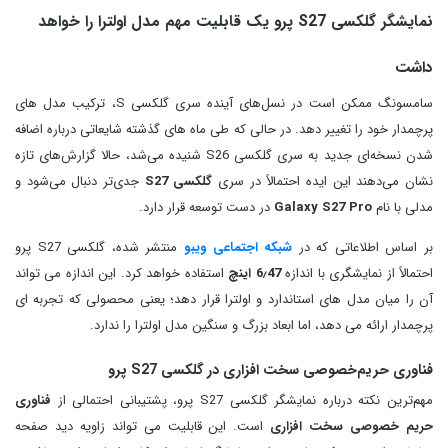
نمایشگر گلکسی S27 پرو یک قابلیت مهم مدل اولترا را خواهد
داشت
سامسونگ ممکن است در نسل‌های آینده سری گلکسی S، ترکیب مدل‌ های
پرچمدار خود را تغییر دهد. در حالی که طی ماه‌ های گذشته شایعاتی درباره اضافه
شدن نسخه‌ای جدید به سری گلکسی S26 شنیده می‌شد، حالا گزارش‌های تازه
نشان می‌دهند این ایده احتمالاً در سری
گلکسی S27
جدی‌تر دنبال می‌شود و
مدلی با نام
Galaxy S27 Pro
در دست توسعه قرار دارد.
بر اساس اطلاعاتی که در
شبکه اجتماعی ویبو
منتشر شده، گلکسی S27 پرو
احتمالاً از نمایشگری با اندازه
6٫47 اینچ
استفاده خواهد کرد. این اندازه می‌ تواند
آن را میان مدل‌ های استاندارد و اولترا قرار دهد؛ یعنی محصولی که تجربه‌ ای
پرچمدار ارائه می‌ دهد، اما ابعاد بزرگ و سنگین مدل اولترا را ندارد.
فناوری حریم‌خصوصی سخت‌ افزاری در گلکسی S27 پرو
مهم‌ترین نکته درباره نمایشگر گلکسی S27 پرو، پشتیبانی احتمالی از
فناوری
حریم‌ خصوصی سخت‌ افزاری
است. این قابلیت می تواند زاویه دید صفحه‌