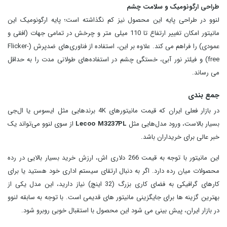
طراحی ارگونومیک و سلامت چشم
لنوو در طراحی پایه این محصول نیز کم نگذاشته است؛ پایه ارگونومیک این
مانیتور امکان تغییر ارتفاع تا 110 میلی‌ متر و چرخش در تمامی جهات (افقی و
عمودی) را فراهم می کند. علاوه بر این، استفاده از فناوری‌های ضدپرش (Flicker-
free) و فیلتر نور آبی، خستگی چشم در استفاده‌های طولانی‌ مدت را به حداقل
می رساند.
جمع بندی
در بازار فعلی ایران که قیمت مانیتورهای 4K برندهایی مثل ایسوس یا ال‌جی
بسیار بالاست، ورود مدل‌هایی مثل
Lecoo M3237PL
از سوی لنوو می‌تواند یک
خبر عالی برای خریداران باشد.
این مانیتور با توجه به قیمت 266 دلاری‌ اش، ارزش خرید بسیار بالایی در رده
محصولات میان رده دارد. اگر به دنبال ارتقای سیستم اداری خود هستید یا برای
کارهای گرافیکی به فضای کاری بزرگ (32 اینچ) نیاز دارید، این مدل یکی از
بهترین گزینه‌ ها برای جایگزینی مانیتور های قدیمی است. با توجه به سابقه لنوو
در بازار ایران، پیش‌ بینی می شود این محصول با استقبال خوبی روبرو شود.