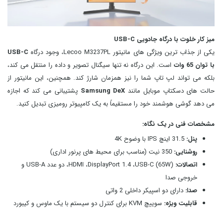
میز کار خلوت با درگاه جادویی USB-C
یکی از جذاب‌ ترین ویژگی‌ های مانیتور Lecoo M3237PL، وجود درگاه
USB-C
با توان 65 وات
است. این درگاه نه تنها سیگنال تصویر و داده را منتقل می کند،
بلکه می تواند لپ تاپ شما را نیز همزمان شارژ کند. همچنین، این مانیتور از
حالت‌ های دسکتاپ موبایل مانند
Samsung DeX
پشتیبانی می کند که اجازه
می دهد گوشی هوشمند خود را مستقیماً به یک کامپیوتر رومیزی تبدیل کنید.
مشخصات فنی در یک نگاه:
پنل:
31.5 اینچ IPS با وضوح 4K
روشنایی:
350 نیت (مناسب برای محیط‌ های پرنور اداری)
اتصالات:
HDMI ،DisplayPort 1.4 ،USB-C (65W)، دو عدد USB-A و
خروجی صدا
صدا:
دارای دو اسپیکر داخلی 2 واتی
قابلیت ویژه:
سوییچ KVM برای کنترل دو سیستم با یک ماوس و کیبورد