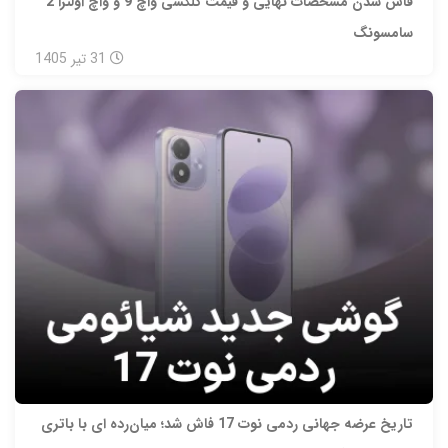
فاش شدن مشخصات نهایی و قیمت گلکسی واچ 9 و واچ اولترا 2
سامسونگ
31
تیر
1405
تاریخ عرضه جهانی ردمی نوت 17 فاش شد؛ میان‌رده‌ ای با باتری