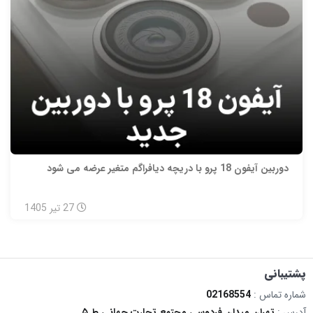
دوربین آیفون 18 پرو با دریچه دیافراگم متغیر عرضه می شود
27
تیر
1405
پشتیبانی
شماره تماس :
02168554
آدرس :
تهران میدان فردوسی مجتمع تجارت جهانی ط ۵