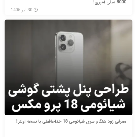
8000 میلی‌ آمپری!
30
تیر
1405
معرفی زود هنگام سری شیائومی 18 خداحافظی با نسخه اولترا!