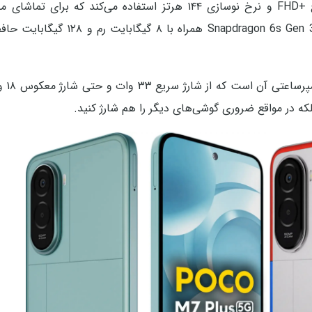
از یک نمایشگر ۶.۹ اینچی LCD با وضوح +FHD و نرخ نوسازی ۱۴۴ هرتز استفاده می‌کند که ب
تجربه‌ای روان و چشم‌نواز ارائه می‌دهد. قلب دستگاه را تراشه on 6s Gen 3
، باتری غو
 بلکه در مواقع ضروری گوشی‌های دیگر را هم شارژ کنید.