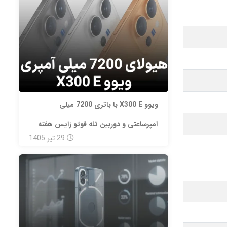
ویوو X300 E با باتری 7200 میلی‌
آمپرساعتی و دوربین تله‌ فوتو زایس هفته
29
تیر
1405
آینده معرفی می‌ شود