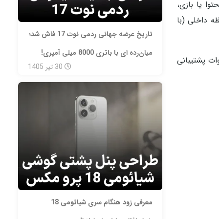
رای تماشای محتوا یا بازی،
Snapdrag همراه با ۸ گیگابایت رم و ۱۲۸ گیگابایت حافظه داخلی (با
تاریخ عرضه جهانی ردمی نوت 17 فاش شد؛
میان‌رده‌ ای با باتری 8000 میلی‌ آمپری!
ل‌پیکر ۷۰۰۰ میلی‌آمپرساعتی آن است که از شارژ سریع ۳۳ وات و حتی شارژ معکوس ۱۸ وات پشتیبانی
30
تیر
1405
معرفی زود هنگام سری شیائومی 18