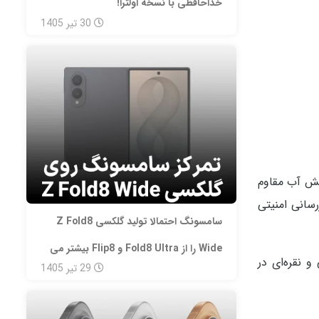
خداحافظی با نسخه اولترا!
30
تیر
1405
واهی IP64 در برابر گرد و غبار و پاشش آب مقاوم
به‌روزرسانی امنیتی
سامسونگ احتمالا تولید گلکسی Z Fold8
Wide را از Fold8 Ultra و Flip8 بیشتر می‌
های آبی، مشکی و نقره‌ای در
29
تیر
1405
کند