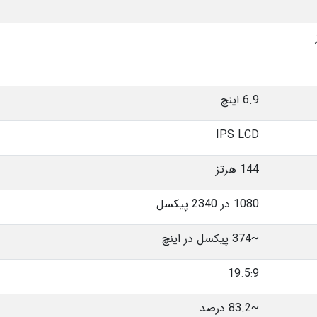
6.9 اینچ
IPS LCD
144 هرتز
1080 در 2340 پیکسل
~374 پیکسل در اینچ
19.5:9
~83.2 درصد