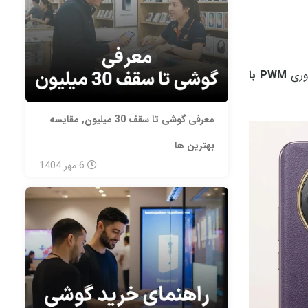
اوری
PWM با
معرفی گوشی تا سقف 30 میلیون, مقایسه
بهترین ها
6
مهر
1404