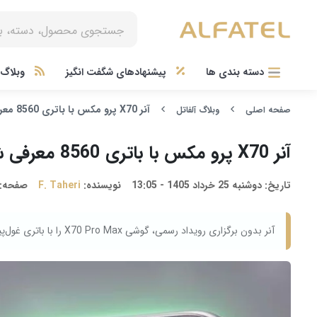
دسته بندی ها
پیشنهادهای شگفت انگیز
وبلاگ آ
آنر X70 پرو مکس با باتری 8560 معرفی شد
صفحه اصلی
وبلاگ آلفاتل
آنر X70 پرو مکس با باتری 8560 معرفی شد
تاریخ:
دوشنبه 25 خرداد 1405 - 13:05
نویسنده:
F. Taheri
صفحه:
آنر بدون برگزاری رویداد رسمی، گوشی X70 Pro Max را با باتری غول‌پیکر 8560 میلی‌ آمپرساعتی، تراشه اسنپدراگون 6 نسل 4 و قیمت حدود 300 دلار رونمایی کرد.