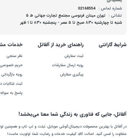
شماره تماس :
02168554
نشانی :
تهران میدان فردوسی مجتمع تجارت جهانی ط ۵
شنبه تا چهارشنبه ۸:۳۰ صبح تا ۵ عصر - پنجشنبه ۸:۳۰ تا ۱ ظهر
شرایط گارانتی
راهنمای خرید از آلفاتل
خدمات مشت
ثبت سفارش
نظر سنجی
رویه ارسال سفارشات
حریم خصوصی
پیگیری سفارش
رویه بازگردانی ک
ثبت شکایات د
پاسخ به سوالا
آلفاتل، جایی که فناوری به زندگی شما معنا می‌بخشد!
در آلفاتل با بهترین محصولات دیجیتال،گوشی موبایل، تبلت و لپ تاپ و همچنین لو
متفاوت را لمس کنید. اصالت کالا، کیفیت خدمات و رضایت شما، اولویت ماست!