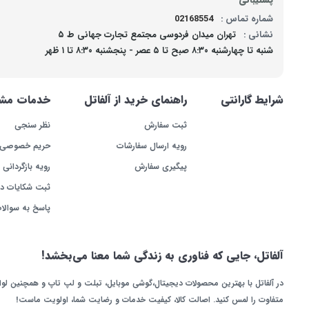
شماره تماس :
02168554
نشانی :
تهران میدان فردوسی مجتمع تجارت جهانی ط ۵
شنبه تا چهارشنبه ۸:۳۰ صبح تا ۵ عصر - پنجشنبه ۸:۳۰ تا ۱ ظهر
شرایط گارانتی
راهنمای خرید از آلفاتل
خدمات مشت
ثبت سفارش
نظر سنجی
رویه ارسال سفارشات
حریم خصوصی
پیگیری سفارش
رویه بازگردانی ک
ثبت شکایات د
پاسخ به سوالا
آلفاتل، جایی که فناوری به زندگی شما معنا می‌بخشد!
در آلفاتل با بهترین محصولات دیجیتال،گوشی موبایل، تبلت و لپ تاپ و همچنین لو
متفاوت را لمس کنید. اصالت کالا، کیفیت خدمات و رضایت شما، اولویت ماست!