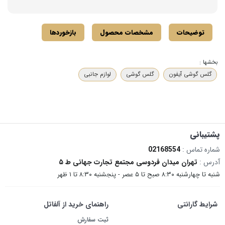
توضیحات
مشخصات محصول
بازخوردها
بخشها :
گلس گوشی آیفون
گلس گوشی
لوازم جانبی
پشتیبانی
شماره تماس :
02168554
آدرس :
تهران میدان فردوسی مجتمع تجارت جهانی ط ۵
شنبه تا چهارشنبه ۸:۳۰ صبح تا ۵ عصر - پنجشنبه ۸:۳۰ تا ۱ ظهر
شرایط گارانتی
راهنمای خرید از آلفاتل
ثبت سفارش