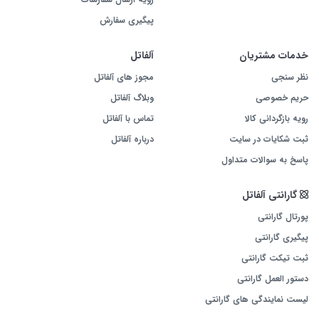
عملکرد و قدرت پردازشی:
پیگیری سفارش
گوشی شیائومی مدل
POCO X7 با رم 12 گیگابایت
و پردازنده نسل جدید، تجربه‌ای
بدون وقفه و روان را برای کارهای روزمره و حرفه‌ای فراهم می‌کند. چه در حال بازی باشید
خدمات مشتریان
آلفاتل
یا مشغول کارهای گرافیکی سنگین، این گوشی همیشه پاسخگوی نیاز شما خواهد بود.
نظر سنجی
مجوز های آلفاتل
حریم خصوصی
وبلاگ آلفاتل
رویه بازگردانی کالا
تماس با آلفاتل
ثبت شکایات در سایت
درباره آلفاتل
پاسخ به سوالات متداول
گارانتی آلفاتل
پورتال گارانتی
پیگیری گارانتی
ثبت تیکت گارانتی
دستور العمل گارانتی
لیست نمایندگی های گارانتی