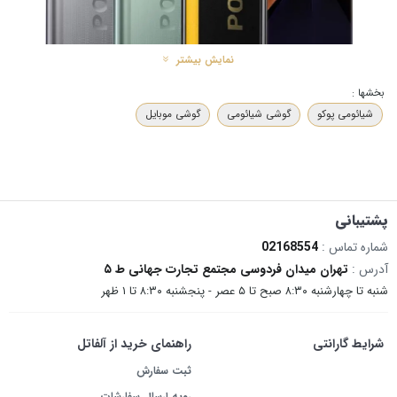
نمایش بیشتر
بخشها :
شیائومی پوکو
گوشی شیائومی
گوشی موبایل
ویژگی‌های کلیدی گوشی موبایل شیائومی مدل
POCO X7
:
حافظه داخلی 512 گیگابایت
: فضای ذخیره‌سازی عظیم برای ویدیوها، بازی‌ها،
اسناد و فایل‌های شخصی.
رم 12 گیگابایت
: مناسب برای اجرای روان چندین اپلیکیشن و بازی‌های سنگین.
پشتیبانی
صفحه نمایش با کیفیت بالا
: تجربه تماشای بی‌نظیر با رنگ‌های زنده و وضوح بالا.
شماره تماس :
02168554
پردازنده قدرتمند
: اجرای سریع برنامه‌ها و عملکرد روان در تمامی وظایف روزانه.
آدرس :
تهران میدان فردوسی مجتمع تجارت جهانی ط ۵
طراحی مدرن و شیک
: بدنه‌ای زیبا که در دست گرفتن آن حس یک گوشی
شنبه تا چهارشنبه ۸:۳۰ صبح تا ۵ عصر - پنجشنبه ۸:۳۰ تا ۱ ظهر
پرچم‌دار را منتقل می‌کند.
سیستم دوربین حرفه‌ای
: ثبت تصاویر با جزئیات دقیق در شرایط مختلف نوری.
شرایط گارانتی
راهنمای خرید از آلفاتل
ثبت سفارش
رویه ارسال سفارشات