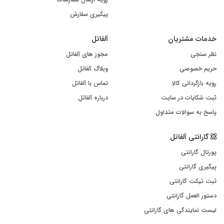
پاوربانک نوکسو مدل PN-9 با ترکیب ظرفیت خیره‌کننده 50000mAh، خروجی 100 وات و
پیگیری سفارش
قابلیت‌های جانبی مثل چراغ LED، یک سرمایه‌گذاری حرفه‌ای است. این محصول با
پشتوانه
گارانتی 18 ماهه آلفاتل
، بهترین گزینه برای کسانی است که به قدرت و دوام در
خدمات مشتریان
آلفاتل
هر شرایطی نیاز دارند.
نظر سنجی
مجوز های آلفاتل
برای تجربه آزادی عمل کامل در شارژ گجت‌هایتان، همین حالا
پاوربانک 50000 نوکسو
حریم خصوصی
وبلاگ آلفاتل
مدل PN-9
را از آلفاتل تهیه کنید و با خدمات پس از فروش 18 ماهه، خریدی مطمئن را
رویه بازگردانی کالا
تماس با آلفاتل
تجربه کنید.
ثبت شکایات در سایت
درباره آلفاتل
پاسخ به سوالات متداول
گارانتی آلفاتل
پورتال گارانتی
پیگیری گارانتی
ثبت تیکت گارانتی
دستور العمل گارانتی
لیست نمایندگی های گارانتی