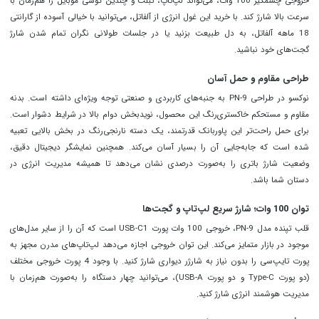
خروجی چشمگیر 100 وات، می‌تواند لپ‌تاپ، تبلت و چندین گوشی موبایل را هم‌زمان با
سرعت بالا شارژ کند. با خرید این غول انرژی از آلفاتل، می‌توانید با خیالی آسوده از گارانتی
18 ماهه آلفاتل، به دل طبیعت بزنید یا در جلسات طولانی نگران تمام شدن شارژ
گجت‌های خود نباشید.
طراحی مقاوم و حمل آسان
نوکسو در طراحی PN-9 به جنبه‌های کاربردی و صنعتی توجه ویژه‌ای داشته است. بدنه
مقاوم و مستحکم خاکستری‌رنگ این محصول، نویدبخش دوام بالا در شرایط دشوار است.
برای حمل راحت‌تر این پاوربانک قدرتمند، یک دسته نارنجی‌رنگ در بخش بالایی تعبیه
شده است که جابه‌جایی آن را بسیار آسان می‌کند. همچنین نمایشگر دیجیتال دقیق،
وضعیت شارژ باتری را به‌صورت درصدی نشان می‌دهد تا همیشه مدیریت انرژی در
دستان شما باشد.
توان 100 وات؛ شارژ سریع لپ‌تاپ و گجت‌ها
قلب تپنده مدل PN-9، خروجی 100 وات پورت USB-C1 است که آن را از سایر مدل‌های
موجود در بازار متمایز می‌کند. این توان خروجی اجازه می‌دهد لپ‌تاپ‌های مدرن مجهز به
پورت تایپ‌سی را بدون نیاز به شارژر دیواری شارژ کنید. با وجود 4 پورت خروجی مختلف
(دو پورت Type-C و دو پورت USB-A)، می‌توانید چهار دستگاه را به‌صورت هم‌زمان با
مدیریت هوشمند انرژی شارژ کنید.