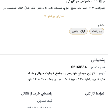
چراغ LED؛ همراهی در تاریکی
پاوربانک PN-9 تنها یک منبع انرژی نیست؛ بلکه با داشتن یک چراغ LED قدرتمند، در
مواقع اضطراری، قطعی برق، یا شب‌مانی در چادر و کمپینگ، منبع نور قابل اطمینانی برای
نمایش بیشتر
شماست. پخش نور یکنواخت و طراحی حرفه‌ای این چراغ، محیط اطراف شما را به‌خوبی
روشن می‌کند.
بخشها :
پاوربانک
لوازم جانبی
ایمنی هوشمند با فناوری Intelligent Cell
امنیت دستگاه‌های گران‌قیمت شما با تکنولوژی
Intelligent Cell
تضمین می‌شود. این
فناوری با شناسایی خودکار دستگاه متصل، ولتاژ و جریان دقیق را تنظیم می‌کند. همچنین
مدارهای حفاظتی (Safety Protection) در برابر گرمای بیش از حد، اتصال کوتاه و ولتاژ
ناپایدار، PN-9 را به یکی از ایمن‌ترین انتخاب‌ها برای شارژ لپ‌تاپ‌های حساس تبدیل کرده
پشتیبانی
است.
شماره تماس :
02168554
شارژ سریع خودِ پاوربانک
آدرس :
تهران میدان فردوسی مجتمع تجارت جهانی ط ۵
شنبه تا چهارشنبه ۸:۳۰ صبح تا ۵ عصر - پنجشنبه ۸:۳۰ تا ۱ ظهر
با وجود ظرفیت بالای 50000 میلی‌آمپر ساعتی، نگران زمان شارژ شدن خودِ پاوربانک
نباشید. PN-9 از ورودی 100 وات پشتیبانی می‌کند؛ بنابراین اگر از یک آداپتور قدرتمند
استفاده کنید، این پاوربانک در مدت زمانی کوتاه برای ماجراجویی بعدی شما شارژ خواهد
شرایط گارانتی
راهنمای خرید از آلفاتل
شد.
ثبت سفارش
جمع‌بندی و نتیجه‌گیری
رویه ارسال سفارشات