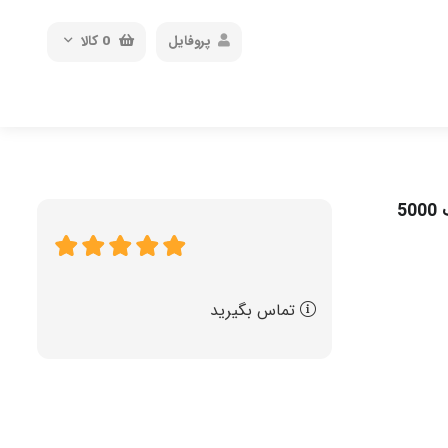
پروفایل
0
کالا
پاوربانک مگنتی وایرلس 20 وات نوکسو مدل PN-11 ظرفیت 5000
تماس بگیرید