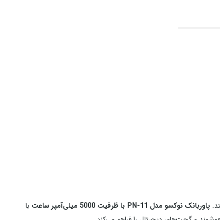
ند.
پاوربانک نوکسو مدل PN‑11 با ظرفیت 5000 میلی‌آمپر ساعت
با
شمند و گجت‌های دیجیتال را فراهم می‌کند.