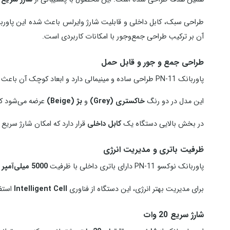
طراحی سبک، کابل داخلی و قابلیت شارژ وایرلس باعث شده این پاوربانک گزینه‌ای مناسب بر
آن بر ترکیب طراحی جمع‌وجور با امکانات کاربردی است.
طراحی جمع‌ و جور و قابل حمل
پاوربانک PN‑11 طراحی ساده و مینیمالی دارد و ابعاد کوچک آن باعث می‌شود به‌راحتی در جیب یا کیف قرار بگیرد. وزن سبک این محصول نیز حمل آن را برای استفاده روزمره آسان‌تر کرده است.
این مدل در دو رنگ
خاکستری (Grey)
و
بژ (Beige)
عرضه می‌شود که 
در بخش بالایی دستگاه یک
کابل داخلی
قرار دارد که امکان شارژ سریع 
ظرفیت باتری و مدیریت انرژی
پاوربانک نوکسو PN‑11 دارای باتری داخلی با ظرفیت
5000 میلی‌آمپر ساعت
برای مدیریت بهتر انرژی، این دستگاه از فناوری
Intelligent Cell
استفا
شارژ سریع 20 وات