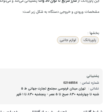
این پاوربانک از
شارژ سریع تا توان 20 وات
پشتیبانی می‌کند و می‌توان
مشخصات ورودی و خروجی دستگاه به شکل زیر است:
بخشها :
حداکثر توان: 18W
پاوربانک
لوازم جانبی
حداکثر توان: 20W
پشتیبانی
این مشخصات نشان می‌دهد که PN‑11 برای شارژ سریع گوشی‌های سازگار با فناوری Fast Charging مناسب است.
شماره تماس :
02168554
نشانی :
تهران میدان فردوسی مجتمع تجارت جهانی ط ۵
شارژ بی‌سیم مغناطیسی
شنبه تا چهارشنبه ۸:۳۰ صبح تا ۵ عصر - پنجشنبه ۸:۳۰ تا ۱ ظهر
یکی از ویژگی‌های مهم این پاوربانک،
قابلیت شارژ بی‌سیم مغناطیسی
فراهم می‌کند.