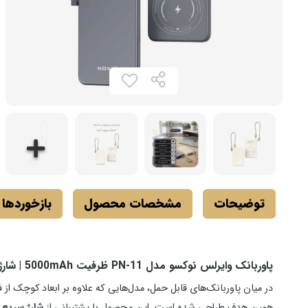
توضیحات
مشخصات محصول
بازخوردها
پاوربانک وایرلس نوکسو مدل PN‑11 ظرفیت 5000mAh | شارژ سریع 20W با گارانتی 18 ماهه آلفاتل
در میان پاوربانک‌های قابل حمل، مدل‌هایی که علاوه بر ابعاد کوچک از ف
همین هدف طراحی شده است. این محصول با پشتیبانی از
شارژ سریع 20 وات