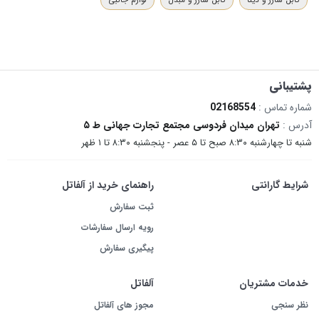
کابل شارژ و دیتا
کابل شارژ و مبدل
لوازم جانبی
پشتیبانی
شماره تماس :
02168554
آدرس :
تهران میدان فردوسی مجتمع تجارت جهانی ط ۵
شنبه تا چهارشنبه ۸:۳۰ صبح تا ۵ عصر - پنجشنبه ۸:۳۰ تا ۱ ظهر
شرایط گارانتی
راهنمای خرید از آلفاتل
ثبت سفارش
رویه ارسال سفارشات
پیگیری سفارش
خدمات مشتریان
آلفاتل
نظر سنجی
مجوز های آلفاتل