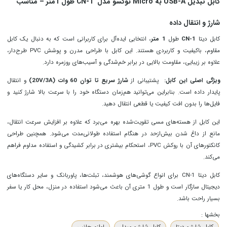
کابل تبدیل USB-A به Micro نوکسو مدل CN-1 طول 1متر – مناسب
شارژ و انتقال داده
کابل دیتا
CN-1
طول
1 متر
، انتخابی ایده‌آل برای کاربرانی است که به دنبال یک کابل
مقاوم، باکیفیت و کاربردی هستند. این کابل با طراحی مدرن و پوشش PVC طرح‌دار،
علاوه بر زیبایی، مقاومت بالایی در برابر خم‌شدگی و آسیب‌های روزمره دارد.
ویژگی اصلی این کابل:
پشتیبانی از
شارژ سریع تا توان 60 وات (20V/3A)
و انتقال
پایدار داده است. بنابراین می‌توانید هم‌زمان دستگاه خود را با سرعت بالا شارژ کنید و
فایل‌ها را بدون افت کیفیت یا قطعی انتقال دهید.
این کابل از هسته‌های مسی تقویت‌شده بهره می‌برد که علاوه بر افزایش سرعت انتقال،
مانع از داغ شدن بیش‌ازحد در هنگام استفاده طولانی‌مدت می‌شود. همچنین طراحی
کانکتورهای آن با روکش PVC، استحکام بیشتری در برابر کشیدگی و استفاده مداوم فراهم
می‌کند.
کابل دیتا CN-1 برای انواع گوشی‌های هوشمند، تبلت‌ها، پاوربانک و سایر دستگاه‌های
دیجیتال سازگار است و طول 1 متری آن باعث می‌شود استفاده در منزل، محل کار یا سفر
بسیار راحت باشد.
بخشها :