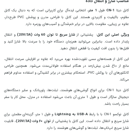
مناسب شارژ و انتقال داده
کابل دیتا
CN-1
طول
1 متر
، انتخابی ایده‌آل برای کاربرانی است که به دنبال یک کابل
مقاوم، باکیفیت و کاربردی هستند. این کابل با طراحی مدرن و پوشش PVC طرح‌دار،
علاوه بر زیبایی، مقاومت بالایی در برابر خم‌شدگی و آسیب‌های روزمره دارد.
ویژگی اصلی این کابل:
پشتیبانی از
شارژ سریع تا توان 60 وات (20V/3A)
و انتقال
پایدار داده است. بنابراین می‌توانید هم‌زمان دستگاه خود را با سرعت بالا شارژ کنید و
فایل‌ها را بدون افت کیفیت یا قطعی انتقال دهید.
این کابل از هسته‌های مسی تقویت‌شده بهره می‌برد که علاوه بر افزایش سرعت انتقال،
مانع از داغ شدن بیش‌ازحد در هنگام استفاده طولانی‌مدت می‌شود. همچنین طراحی
کانکتورهای آن با روکش PVC، استحکام بیشتری در برابر کشیدگی و استفاده مداوم فراهم
می‌کند.
کابل دیتا CN-1 برای انواع گوشی‌های هوشمند، تبلت‌ها، پاوربانک و سایر دستگاه‌های
دیجیتال سازگار است و طول 1 متری آن باعث می‌شود استفاده در منزل، محل کار یا سفر
بسیار راحت باشد.
کابل نوکسو CN-1 با با رابط
USB-A به Lightning
و طول ۱ متر، گزینه‌ای مطمئن برای
شارژ سریع و انتقال داده است. این کابل با پشتیبانی از
توان ۶۰ وات (20V/3A)
، قابلیت
شارژ سریع لپ‌تاپ‌ها، تبلت‌ها و گوشی‌های هوشمند را دارد.