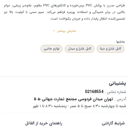
طراحی مدرن با روکش PVC برس‌خورده و کانکتورهای PVC مقاوم، علاوه‌بر زیبایی، دوام
بالایی در برابر خمیدگی و استفاده روزمره فراهم می‌کند. سیم مسی با کیفیت بالا نیز
تضمین‌کننده انتقال پایدار داده و جریان یکنواخت است.
نمایش بیشتر
بخشها :
کابل شارژ و دیتا
کابل شارژ و مبدل
لوازم جانبی
پشتیبانی
شماره تماس :
02168554
آدرس :
تهران میدان فردوسی مجتمع تجارت جهانی ط ۵
شنبه تا چهارشنبه ۸:۳۰ صبح تا ۵ عصر - پنجشنبه ۸:۳۰ تا ۱ ظهر
شرایط گارانتی
راهنمای خرید از آلفاتل