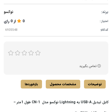
برند:
نوکسو
0
از
0
رای
امتیاز :
کدکالا:
تماس بگیرید
توضیحات
مشخصات محصول
بازخوردها
کابل تبدیل USB-A به Lightning نوکسو مدل CN-1 طول 1متر –