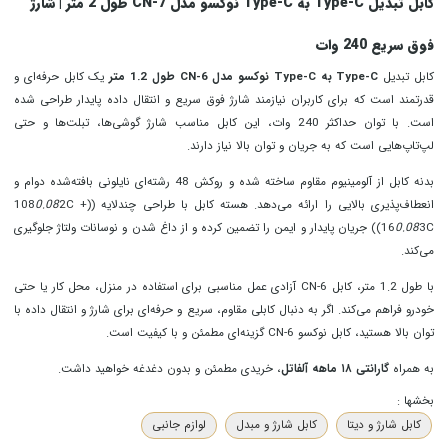
کابل تبدیل Type-C به Type-C نوکسو مدل CN-7 طول 2 متر | شارژ
فوق سریع 240 وات
کابل تبدیل
Type-C به Type-C نوکسو مدل CN-6 طول 1.2 متر
یک کابل حرفه‌ای و
قدرتمند است که برای کاربران نیازمند
شارژ فوق سریع و انتقال داده پایدار
طراحی شده
است. با توان حداکثر 240 وات، این کابل مناسب شارژ گوشی‌ها، تبلت‌ها و حتی
لپ‌تاپ‌هایی است که به جریان و توان بالا نیاز دارند.
بدنه کابل از آلومینیوم مقاوم ساخته شده و روکش 48 رشته‌ای نایلونی بافته‌شده دوام و
انعطاف‌پذیری بالایی را ارائه می‌دهد. هسته کابل با طراحی چندلایه ((108
2C +
0.08
0.08
16
3C)) جریان پایدار و ایمن را تضمین کرده و از داغ شدن و نوسانات ولتاژ جلوگیری
می‌کند.
با طول 1.2 متر، کابل CN-6 آزادی عمل مناسبی برای استفاده در منزل، محل کار یا حتی
خودرو فراهم می‌کند. اگر به دنبال کابلی مقاوم، سریع و حرفه‌ای برای شارژ و انتقال داده با
توان بالا هستید، کابل نوکسو CN-6 گزینه‌ای مطمئن و با کیفیت است.
به همراه
گارانتی ۱۸ ماهه آلفاتل
، خریدی مطمئن و بدون دغدغه خواهید داشت.
بخشها :
کابل شارژ و دیتا
کابل شارژ و مبدل
لوازم جانبی