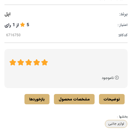
برند:
اپل
5
از
1
رای
امتیاز :
کدکالا:
ناموجود
توضیحات
مشخصات محصول
بازخوردها
بخشها :
لوازم جانبی