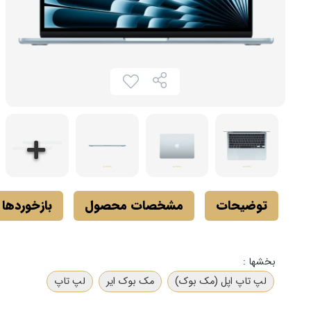
توضیحات
مشخصات محصول
بازخوردها
بخشها :
لپ تاپ اپل (مک بوک)
مک بوک ایر
لپ تاپ