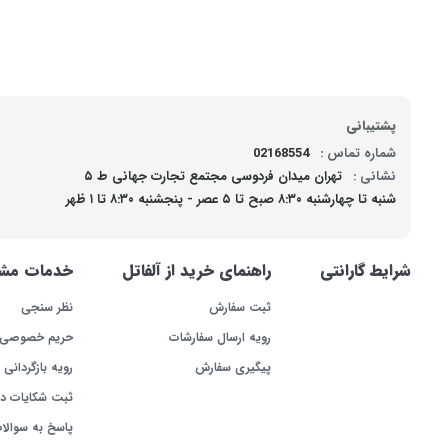
پشتیبانی
شماره تماس :
02168554
نشانی :
تهران میدان فردوسی مجتمع تجارت جهانی ط ۵
شنبه تا چهارشنبه ۸:۳۰ صبح تا ۵ عصر - پنجشنبه ۸:۳۰ تا ۱ ظهر
شرایط گارانتی
راهنمای خرید از آلفاتل
خدمات مشت
ثبت سفارش
نظر سنجی
رویه ارسال سفارشات
حریم خصوصی
پیگیری سفارش
رویه بازگردانی ک
ثبت شکایات د
پاسخ به سوالا