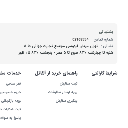
پشتیبانی
شماره تماس :
02168554
نشانی :
تهران میدان فردوسی مجتمع تجارت جهانی ط ۵
شنبه تا چهارشنبه ۸:۳۰ صبح تا ۵ عصر - پنجشنبه ۸:۳۰ تا ۱ ظهر
شرایط گارانتی
راهنمای خرید از آلفاتل
خدمات مشت
ثبت سفارش
نظر سنجی
رویه ارسال سفارشات
حریم خصوصی
پیگیری سفارش
رویه بازگردانی ک
ثبت شکایات د
پاسخ به سوالا