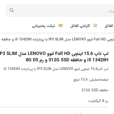
لفاتل
گارانتی آلفاتل
تیکت پشتیبانی
i5 13420H و حافظه 512G SSD و رم 8G D5
لپ تاپ15.6 اینچی لنوو LENOVO مدل IP3 SLIM با پردازنده i5 13420H
صفحه‌نمایش: 15.6 اینچ
حافظه 512G SSD
رم 8 گیگابایت