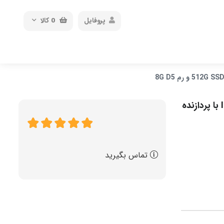
پروفایل
0
کالا
لپ تاپ 15.6 اینچی Full HD لنوو LENOVO مدل IP3 SLIM با پردازنده
تماس بگیرید