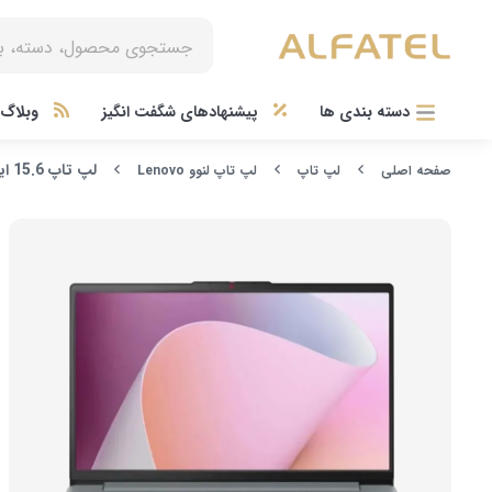
دسته بندی ها
پیشنهادهای شگفت انگیز
وبلاگ آ
لپ تاپ 15.6 اینچی Full HD لنوو LENOVO مدل IP3 SLIM با پردازنده i5 13420H و حافظه 512G SSD و رم 8G D5
صفحه اصلی
لپ تاپ
لپ تاپ لنوو Lenovo