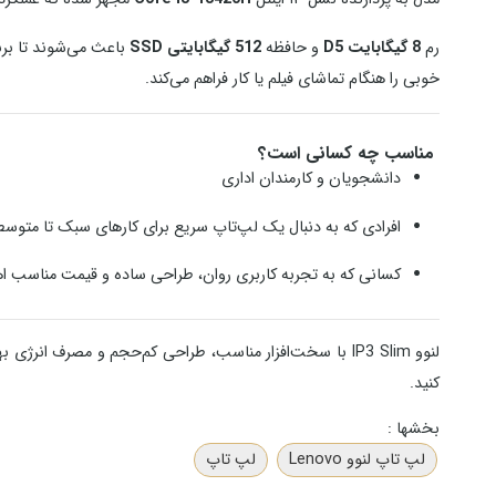
رم
8 گیگابایت D5
و حافظه
512 گیگابایتی SSD
باعث می‌شوند تا برن
خوبی را هنگام تماشای فیلم یا کار فراهم می‌کند.
مناسب چه کسانی است؟
دانشجویان و کارمندان اداری
افرادی که به دنبال یک لپ‌تاپ سریع برای کارهای سبک تا متوس
کسانی که به تجربه کاربری روان، طراحی ساده و قیمت مناسب ا
لنوو IP3 Slim با سخت‌افزار مناسب، طراحی کم‌حجم و مصرف انرژی بهینه، همراهی مطمئن برای فعالیت‌های روزمره شما خواهد بود. می‌تونید این لپ‌تاپ کاربردی رو همین حالا با
کنید.
بخشها :
لپ تاپ لنوو Lenovo
لپ تاپ