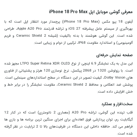
معرفی گوشی موبایل اپل iPhone 18 Pro Max
آیفون 18 پرو مکس (iPhone 18 Pro Max) پرچمدار مورد انتظار اپل است که با
بهره‌گیری از سیستم‌ عامل پیشرفته iOS 27 و تراشه قدرتمند Apple A20 Pro، طراحی
شده است. این گوشی هوشمند با بدنه باکیفیت (شیشه Ceramic Shield 2 و فریم
آلومینیومی) و استاندارد مقاومت IP68، ترکیبی از دوام و زیبایی است.
صفحه نمایش حرفه‌ای
این مدل به یک نمایشگر 6.9 اینچی از نوع LTPO Super Retina XDR OLED مجهز شده
است. با رزولوشن 1320 در 2868 پیکسل، نرخ نوسازی 120 هرتز و پشتیبانی از فناوری‌
های Dolby Vision، کیفیت تصویر در این دستگاه در سطح استانداردهای سینمایی است.
پوشش ضد انعکاس و محافظ Ceramic Shield 2، مقاومت نمایشگر را در برابر خط و
خش افزایش داده است.
سخت‌افزار و عملکرد
قلب تپنده این گوشی، تراشه A20 Pro (معماری 2 نانومتری) است که در کنار 12
گیگابایت رم، توان پردازشی فوق‌ العاده‌ای برای اجرای سنگین‌ ترین برنامه‌ ها و بازی‌ ها
فراهم می کند. حافظه داخلی این دستگاه در ظرفیت‌های بالا تا 2 ترابایت در نظر گرفته
شده است.