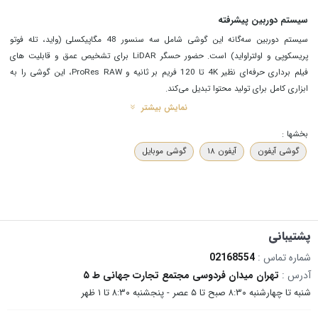
سیستم دوربین پیشرفته
سیستم دوربین سه‌گانه این گوشی شامل سه سنسور 48 مگاپیکسلی (واید، تله‌ فوتو
پریسکوپی و اولتراواید) است. حضور حسگر LiDAR برای تشخیص عمق و قابلیت‌ های
فیلم‌ برداری حرفه‌ای نظیر 4K تا 120 فریم بر ثانیه و ProRes RAW، این گوشی را به
ابزاری کامل برای تولید محتوا تبدیل می‌کند.
نمایش بیشتر
باتری و اتصالات
بخشها :
باتری 5100 میلی‌ آمپر ساعتی این گوشی از شارژ سریع PD3.2 و شارژ بی‌سیم 25 واتی
گوشی آیفون
آیفون ۱۸
گوشی موبایل
MagSafe پشتیبانی می کند. در بخش اتصالات، این گوشی از استاندارد Wi-Fi 7، بلوتوث
6.0 و درگاه پرسرعت USB Type-C 3.2 بهره می‌برد که از DisplayPort نیز پشتیبانی
می‌کند.
این محصول با انواع دستگاه‌های مجهز به پورت Type‑C سازگار است؛ از جمله گوشی‌های
آیفون 15، 16 و 17، گوشی‌ های سامسونگ سری S25 و S26، تلفن‌ های هوشمند
پشتیبانی
شیائومی، تبلت‌ ها، پاوربانک‌ ها، لپ‌ تاپ‌ ها و سایر دستگاه‌ هایی که از درگاه USB‑C
شماره تماس :
02168554
پشتیبانی می کنند.
آدرس :
تهران میدان فردوسی مجتمع تجارت جهانی ط ۵
شنبه تا چهارشنبه ۸:۳۰ صبح تا ۵ عصر - پنجشنبه ۸:۳۰ تا ۱ ظهر