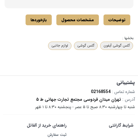
توضیحات
مشخصات محصول
بازخوردها
بخشها :
گلس گوشی آیفون
گلس گوشی
لوازم جانبی
پشتیبانی
شماره تماس :
02168554
آدرس :
تهران میدان فردوسی مجتمع تجارت جهانی ط ۵
شنبه تا چهارشنبه ۸:۳۰ صبح تا ۵ عصر - پنجشنبه ۸:۳۰ تا ۱ ظهر
شرایط گارانتی
راهنمای خرید از آلفاتل
ثبت سفارش