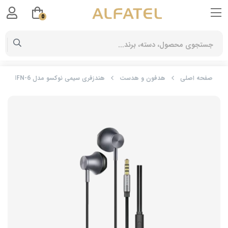
0
صفحه اصلی
هدفون و هدست
هندزفری سیمی نوکسو مدل HFN-6 | صدای استریو با جک 3.5 میلی‌متری و طراحی مقاوم