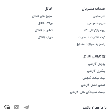
هندزفری نوکسو مدل HFN-6 با طراحی مقاوم و کیفیت صدای عالی، انتخابی ایده‌آل برای
خدمات مشتریان
آلفاتل
کسانی است که به دنبال یک محصول مقرون‌به‌صرفه با کارایی بالا هستند. همین حالا این
محصول را از فروشگاه رسمی نوکسو خریداری کرده و از تجربه‌ای راحت و شفاف در
نظر سنجی
مجوز های آلفاتل
مکالمات و گوش دادن به موسیقی لذت ببرید.
حریم خصوصی
وبلاگ آلفاتل
رویه بازگردانی کالا
تماس با آلفاتل
ثبت شکایات در سایت
درباره آلفاتل
پاسخ به سوالات متداول
گارانتی آلفاتل
پورتال گارانتی
پیگیری گارانتی
ثبت تیکت گارانتی
دستور العمل گارانتی
لیست نمایندگی های گارانتی
با ما همراه باشید