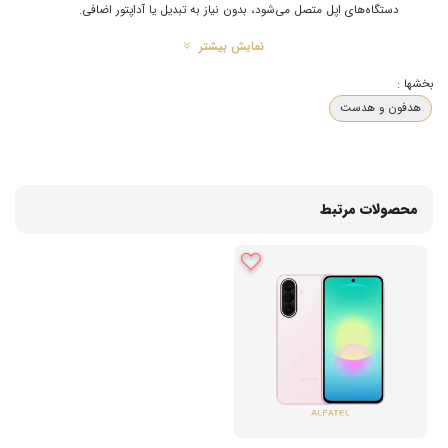
دستگاه‌های اپل متصل می‌شود، بدون نیاز به تبدیل یا آداپتور اضافی.
کیفیت صدای عالی
: اسپیکرهای ۱۴.۲ میلی‌متری و پاسخ فرکانسی ۲۰Hz تا ۲۰KHz،
نمایش بیشتر
صدای استریو با تفکیک بالا و بیس متعادل را برای شما به ارمغان می‌آورد.
بخشها :
مناسب برای استفاده روزانه
: این هندزفری با طراحی مقاوم و کابل ۱.۲ متری،
هدفون و هدست
گزینه‌ای عالی برای استفاده در هر مکان و زمان است.
میکروفون داخلی با کیفیت
: برای مکالمات بدون نویز و واضح در هنگام حرکت یا
در محیط‌های پر سر و صدا، میکروفون داخلی این هندزفری انتخابی ایده‌آل است.
محصولات مرتبط
مشخصات فنی:
نوع اتصال
: لایتنینگ
طول کابل
: ۱.۲ متر
قطر اسپیکر
: ۱۴.۲ میلی‌متر
پاسخ فرکانسی
: ۲۰Hz تا ۲۰KHz
حساسیت
: ۱۰۶dB ± ۳%
امپدانس
: ۳۲Ω