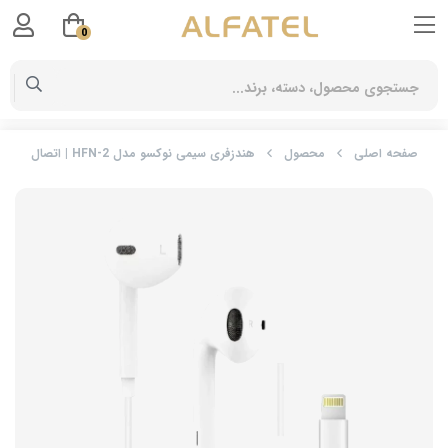
0
صفحه اصلی
محصول
هندزفری سیمی نوکسو مدل HFN-2 | اتصال لایتنینگ و صدای استریو با طراحی مقاوم