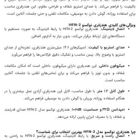
باکیفیت را فراهم می‌کند. با صدای استریو شفاف و طراحی مقاوم، این هندزفری مناسب
برای استفاده روزانه، گوش دادن به موسیقی، مکالمات تلفنی و حتی جلسات آنلاین است.
ویژگی‌های کلیدی هندزفری نوکسو HFN-2:
اتصال لایتنینگ
: هندزفری نوکسو HFN-2 با رابط لایتنینگ به صورت مستقیم با
دستگاه‌های اپل ارتباط برقرار می‌کند، بدون نیاز به آداپتور اضافی.
صدای استریو با کیفیت
: اسپیکرهای ۱۴.۲ میلی‌متری هندزفری، تجربه‌ای از صدای
استریو با وضوح بالا، بیس مناسب و تفکیک دقیق فرکانس‌ها را فراهم می‌آورد.
میکروفون داخلی
: این هندزفری دارای میکروفون داخلی است که امکان مکالمات
شفاف و بدون نویز را فراهم می‌کند و برای تماس‌های تلفنی یا جلسات آنلاین
مناسب است.
طول کابل ۱.۲ متر
: با طول مناسب، کابل این هندزفری آزادی عمل بیشتری را در
هنگام استفاده روزانه، ورزش یا گوش دادن به موسیقی فراهم می‌کند.
امپدانس ۳۲Ω و حساسیت ۱۰۶dB
: هندزفری نوکسو مدل HFN-2 صدای قدرتمند
و شفاف را با مصرف انرژی پایین ارائه می‌دهد.
چرا هندزفری نوکسو مدل HFN-2 بهترین انتخاب برای شماست؟
اتصال راحت و سریع
: با رابط لایتنینگ، هندزفری نوکسو HFN-2 به راحتی به