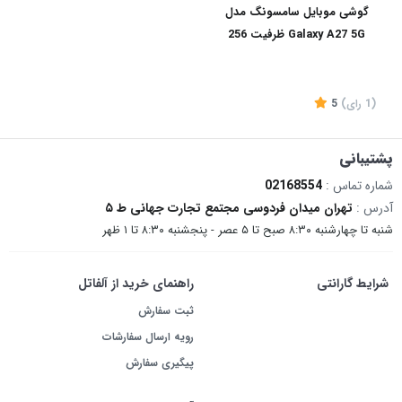
گوشی موبایل سامسونگ مدل
میکروفون داخلی
: بله
Galaxy A27 5G ظرفیت 256
نوع صدای
: استریو
گیگابایت و رم 8 گیگابایت
مناسب برای چه کسانی است؟
کسانی که دستگاه‌های اپل دارند و به دنبال یک هندزفری با اتصال لایتنینگ
(1
رای
)
5
هستند.
افرادی که به دنبال صدای استریو شفاف و با کیفیت برای موسیقی و مکالمات
پشتیبانی
هستند.
شماره تماس :
02168554
کسانی که می‌خواهند هندزفری مقاوم و راحت برای استفاده روزانه داشته باشند.
آدرس :
تهران میدان فردوسی مجتمع تجارت جهانی ط ۵
موجود
شنبه تا چهارشنبه ۸:۳۰ صبح تا ۵ عصر - پنجشنبه ۸:۳۰ تا ۱ ظهر
هندزفری نوکسو مدل HFN-2 با طراحی مقاوم، کیفیت صدای عالی و قابلیت اتصال سریع
لایتنینگ، بهترین انتخاب برای افرادی است که از فناوری‌های روز استفاده می‌کنند و به
شرایط گارانتی
راهنمای خرید از آلفاتل
دنبال تجربه‌ای شفاف و راحت از موسیقی و مکالمات هستند. همین حالا این هندزفری را
ثبت سفارش
از فروشگاه نوکسو خریداری کرده و از کیفیت عالی آن لذت ببرید.
رویه ارسال سفارشات
پیگیری سفارش