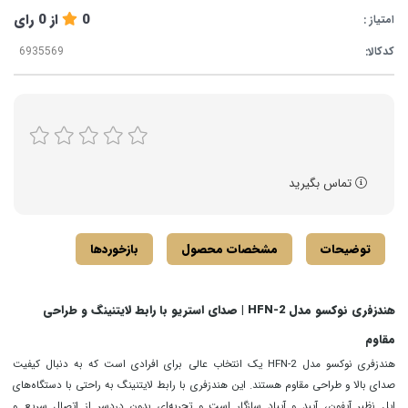
0
از
0
رای
امتیاز :
کدکالا:
تماس بگیرید
توضیحات
مشخصات محصول
بازخوردها
هندزفری نوکسو مدل HFN-2 | صدای استریو با رابط لایتنینگ و طراحی
مقاوم
هندزفری نوکسو مدل HFN-2 یک انتخاب عالی برای افرادی است که به دنبال کیفیت
صدای بالا و طراحی مقاوم هستند. این هندزفری با رابط لایتنینگ به راحتی با دستگاه‌های
اپل نظیر آیفون، آیپد و آیپاد سازگار است و تجربه‌ای بدون دردسر از اتصال سریع و