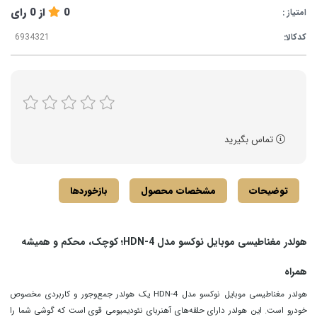
0
از
0
رای
امتیاز :
کدکالا:
تماس بگیرید
توضیحات
مشخصات محصول
بازخوردها
هولدر مغناطیسی موبایل نوکسو مدل HDN-4؛ کوچک، محکم و همیشه
همراه
هولدر مغناطیسی موبایل نوکسو مدل HDN-4 یک هولدر جمع‌وجور و کاربردی مخصوص
خودرو است. این هولدر دارای حلقه‌های آهنربای نئودیمیومی قوی است که گوشی شما را