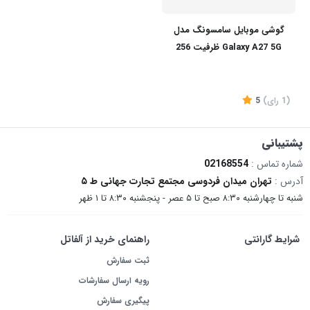
گوشی موبایل سامسونگ مدل
Galaxy A27 5G ظرفیت 256
گیگابایت و رم 8 گیگابایت
(1
رای
)
5
پشتیبانی
شماره تماس :
02168554
آدرس :
تهران میدان فردوسی مجتمع تجارت جهانی ط ۵
موجود
شنبه تا چهارشنبه ۸:۳۰ صبح تا ۵ عصر - پنجشنبه ۸:۳۰ تا ۱ ظهر
شرایط گارانتی
راهنمای خرید از آلفاتل
ثبت سفارش
رویه ارسال سفارشات
پیگیری سفارش