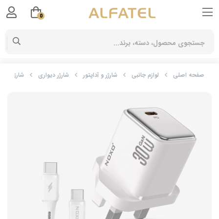
0
صفحه اصلی
لوازم جانبی
شارژر و آداپتور
شارژر دیواری
شارژر دیواری 30 وات GaN نوکسو مدل CHN‑7 سه پین UK به