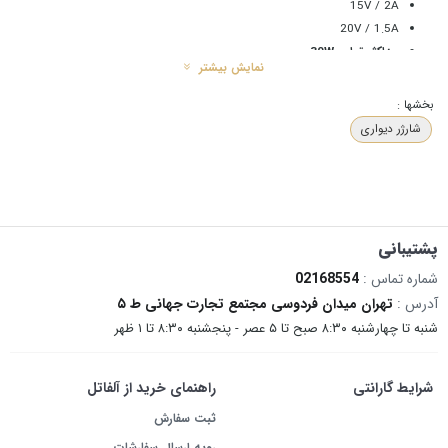
15V / 2A
20V / 1.5A
حداکثر توان: 30W
نمایش بیشتر
این مقادیر باعث می‌شود شارژر بتواند متناسب با نیاز دستگاه، بهترین ولتاژ و جریان را
بخشها :
ارائه دهد.
شارژر دیواری
پشتیبانی از پروتکل‌های شارژ سریع
شارژر NOXO CHN‑7 از طیف گسترده‌ای از پروتکل‌های شارژ سریع پشتیبانی می‌کند، از
جمله:
PD 3.0
پشتیبانی
PD 2.0
شماره تماس :
02168554
PPS
آدرس :
تهران میدان فردوسی مجتمع تجارت جهانی ط ۵
QC 2.0 / QC 3.0
شنبه تا چهارشنبه ۸:۳۰ صبح تا ۵ عصر - پنجشنبه ۸:۳۰ تا ۱ ظهر
AFC
FCP
SCP
شرایط گارانتی
راهنمای خرید از آلفاتل
Apple 2.4A
ثبت سفارش
رویه ارسال سفارشات