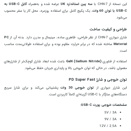
این نسخه از CHN‑7 با
سه پین استاندارد UK
عرضه شده و به‌همراه
کابل USB‑C به
USB‑C با توان 60 وات
، یک پکیج کامل برای استفاده روزمره، محل کار یا سفر محسوب
می‌شود.
طراحی و کیفیت ساخت
شارژر دیواری CHN‑7 از نظر طراحی، ظاهری ساده، مینیمال و مدرن دارد. بدنه آن از
PC
Material
ساخته شده که در برابر حرارت مقاوم بوده و برای استفاده طولانی‌مدت مناسب
است.
استفاده از فناوری
GaN (Gallium Nitride)
باعث شده ابعاد شارژر کوچک‌تر از شارژرهای
معمولی باشد، در حالی که توان خروجی بالا و پایداری جریان حفظ می‌شود.
توان خروجی و شارژ PD Super Fast
این شارژر دیواری از
توان خروجی 30 وات
پشتیبانی می‌کند و برای شارژ سریع
دستگاه‌های سازگار با USB‑C گزینه‌ای کاملاً کاربردی است.
مشخصات خروجی پورت USB‑C:
5V / 3A
9V / 3A
12V / 2.5A