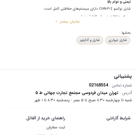
ایمنی و دوام بالا
شارژر نوکسو CHN-P-2 دارای سیستم‌های حفاظتی کامل است:
حفاظت در برابر افزایش دما
نمایش بیشتر
محافظت در برابر ولتاژ بیش‌ازحد
بخشها :
جلوگیری از اتصال کوتاه
شارژر دیواری
شارژر و آداپتور
مقاومت در برابر نوسانات برق
پشتیبانی
شماره تماس :
02168554
آدرس :
تهران میدان فردوسی مجتمع تجارت جهانی ط ۵
شنبه تا چهارشنبه ۸:۳۰ صبح تا ۵ عصر - پنجشنبه ۸:۳۰ تا ۱ ظهر
شرایط گارانتی
راهنمای خرید از آلفاتل
ثبت سفارش