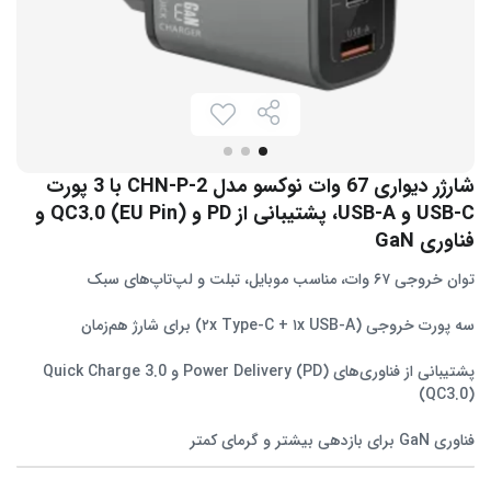
شارژر دیواری 67 وات نوکسو مدل CHN-P-2 با 3 پورت
USB-C و USB-A، پشتیبانی از PD و QC3.0 (EU Pin) و
فناوری GaN
توان خروجی ۶۷ وات، مناسب موبایل، تبلت و لپ‌تاپ‌های سبک
سه پورت خروجی (۲x Type-C + ۱x USB-A) برای شارژ هم‌زمان
پشتیبانی از فناوری‌های Power Delivery (PD) و Quick Charge 3.0
(QC3.0)
فناوری GaN برای بازدهی بیشتر و گرمای کمتر