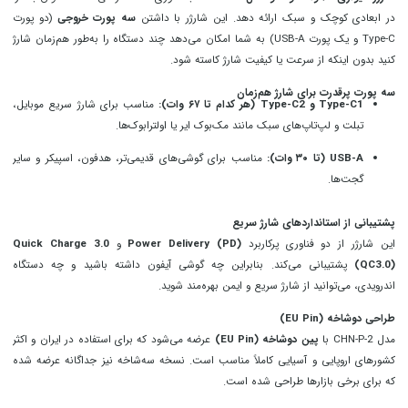
در ابعادی کوچک و سبک ارائه دهد. این شارژر با داشتن
سه پورت خروجی
(دو پورت
Type-C و یک پورت USB-A) به شما امکان می‌دهد چند دستگاه را به‌طور هم‌زمان شارژ
کنید بدون اینکه از سرعت یا کیفیت شارژ کاسته شود.
سه پورت پرقدرت برای شارژ هم‌زمان
Type-C1 و Type-C2 (هر کدام تا ۶۷ وات):
مناسب برای شارژ سریع موبایل،
تبلت و لپ‌تاپ‌های سبک مانند مک‌بوک ایر یا اولترابوک‌ها.
USB-A (تا ۳۰ وات):
مناسب برای گوشی‌های قدیمی‌تر، هدفون، اسپیکر و سایر
گجت‌ها.
پشتیبانی از استانداردهای شارژ سریع
این شارژر از دو فناوری پرکاربرد
Power Delivery (PD)
و
Quick Charge 3.0
(QC3.0)
پشتیبانی می‌کند. بنابراین چه گوشی آیفون داشته باشید و چه دستگاه
اندرویدی، می‌توانید از شارژ سریع و ایمن بهره‌مند شوید.
طراحی دوشاخه (EU Pin)
مدل CHN-P-2 با
پین دوشاخه (EU Pin)
عرضه می‌شود که برای استفاده در ایران و اکثر
کشورهای اروپایی و آسیایی کاملاً مناسب است. نسخه سه‌شاخه نیز جداگانه عرضه شده
که برای برخی بازارها طراحی شده است.