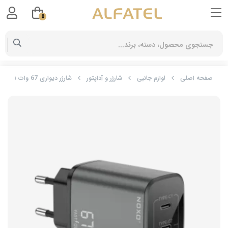
0
صفحه اصلی
لوازم جانبی
شارژر و آداپتور
شارژر دیواری 67 وات نوکسو مدل CHN-P-2 با 3 پورت USB-C و USB-A، پشتیبانی از PD و QC3.0 (EU Pin) و فناوری GaN