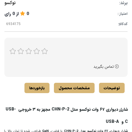
برند:
نوکسو
0
از
0
رای
امتیاز :
کدکالا:
تماس بگیرید
توضیحات
مشخصات محصول
بازخوردها
شارژر دیواری ۶۷ وات نوکسو مدل CHN-P-2 مجهز به ۳ خروجی USB-
C و USB-A
شارژر دیواری ۶۷ وات نوکسو مدل CHN-P-2
با فناوری
GaN
طراحی شده تا توان بالا را