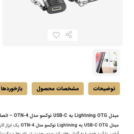
توضیحات
مشخصات محصول
بازخوردها
مبدل Lightning OTG به USB-C نوکسو مدل OTN-4 – اتصال سریع و انتقال داده با سرعت بالا
مبدل USB-C OTG به Lightning نوکسو مدل OTN-4
آیفون یا آیپد خود را به گوشی‌های اندرویدی جدید، لپ‌تاپ‌ها و مک‌بوک‌های مجهز به USB-C وصل کرده و هم برای شارژ و هم انتقا