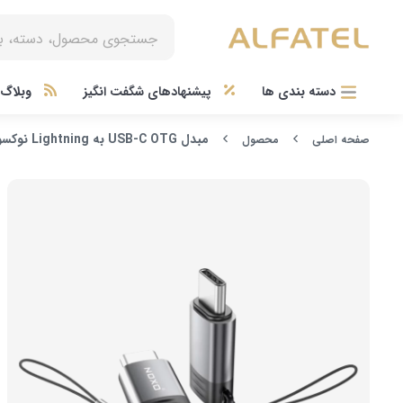
دسته بندی ها
پیشنهادهای شگفت انگیز
وبلاگ آ
مبدل USB-C OTG به Lightning نوکسو مدل OTN-4
صفحه اصلی
محصول