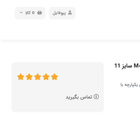
پروفایل
0
کالا
کیبورد تبلت اپل مدل Magic مناسب برای iPad Pro نسل M4 سایز 11
طراحی یکپارچه با
تماس بگیرید