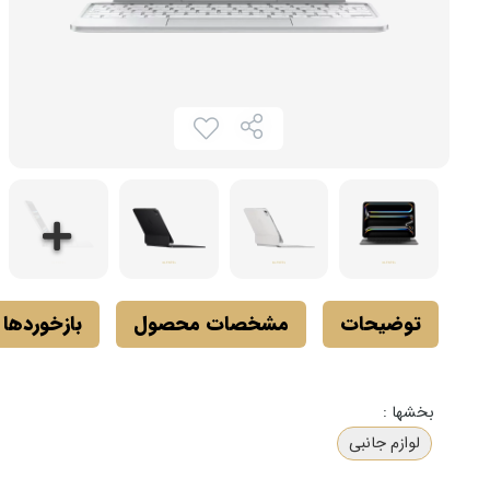
توضیحات
مشخصات محصول
بازخوردها
بخشها :
لوازم جانبی