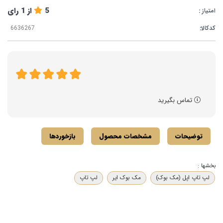
5
از
1
رای
امتیاز :
کدکالا:
تماس بگیرید
توضیحات
مشخصات محصول
بازخوردها
بخشها :
لپ تاپ اپل (مک بوک)
مک بوک ایر
لپ تاپ